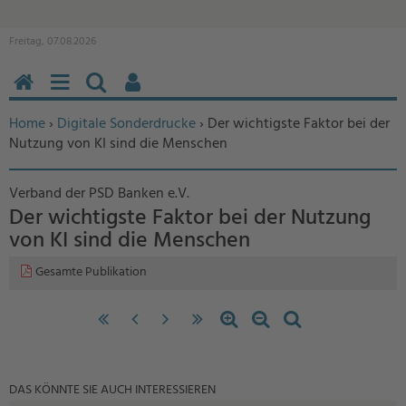
Freitag, 07.08.2026
HOME
MENÜ
SUCHEN
BENUTZERFUNKTIONEN
Sie befinden sich hier:
Home
›
Digitale Sonderdrucke
› Der wichtigste Faktor bei der
Nutzung von KI sind die Menschen
Verband der PSD Banken e.V.
Der wichtigste Faktor bei der Nutzung
von KI sind die Menschen
Gesamte Publikation
«
‹
nächste
letzte
Zoom
Zoom
Standardzoom
erste
vorherige
Seite
Seite
in
out
Seite
Seite
›
»
DAS KÖNNTE SIE AUCH INTERESSIEREN