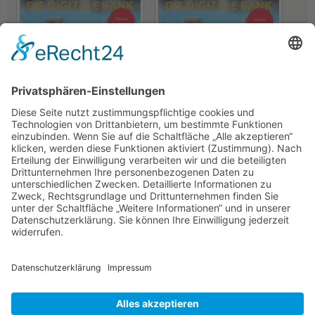
Foconis GmbH
cleversoft group GmbH
Zentrale Datenqualität –
Altersvorsorgegesetz – neue
Steuerungsbasis für mehr
Chancen für Banken
Skalierbarkeit
16.04.2026
23.04.2026
NACH OBEN
Alle Rechte vorbehalten: Verlagsgruppe Knapp - Richardi -