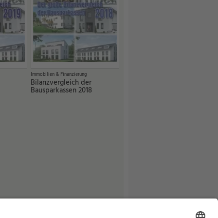
Immobilien & Finanzierung
Bilanzvergleich der
Bausparkassen 2018