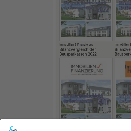
Immobilien & Finanzierung
Immobilien &
Bilanzvergleich der
Bilanzve
Bausparkassen 2022
Bauspark