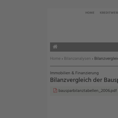
HOME
KREDITWES
HOME
Sie befinden sich hier:
Home
›
Bilanzanalysen
› Bilanzvergle
Immobilien & Finanzierung
Bilanzvergleich der Bau
bausparbilanztabellen_2006.pdf