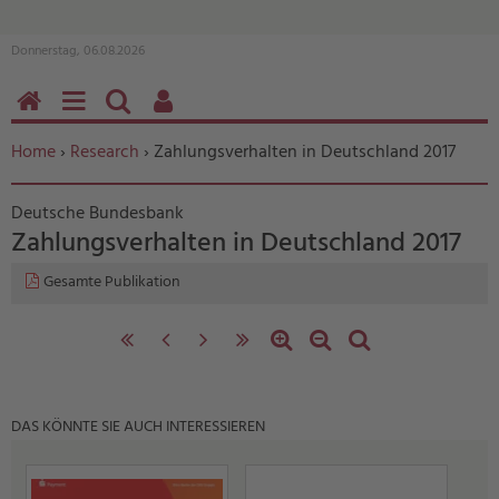
Donnerstag, 06.08.2026
HOME
MENÜ
SUCHEN
BENUTZERFUNKTIONEN
Sie befinden sich hier:
Home
›
Research
› Zahlungsverhalten in Deutschland 2017
Deutsche Bundesbank
Zahlungsverhalten in Deutschland 2017
Gesamte Publikation
«
‹
nächste
letzte
Zoom
Zoom
Standardzoom
erste
vorherige
Seite
Seite
in
out
Seite
Seite
›
»
DAS KÖNNTE SIE AUCH INTERESSIEREN