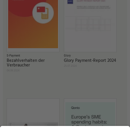
S-Payment
Glory
Bezahlverhalten der
Glory Payment-Report 2024
Verbraucher
25.07.2024
04.09.2024