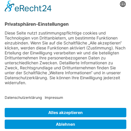
Initiative Deutsche Zahlungssysteme
Quonto
Einkaufs-und
Europe's SME Spending
Bezahlverhalten in
habits 2022-2023
Deutschland
12.07.2023
14.03.2024
NACH OBEN
Alle Rechte vorbehalten: Verlagsgruppe Knapp - Richardi -
Verlag für Absatzwirtschaft
Kontakt
AGB
Nutzungsbedingungen
Datenschutz
Impressum