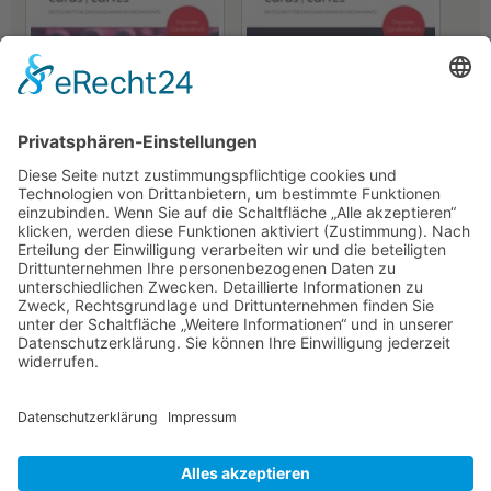
Fair Isaac Deutschland GmbH
Thoughtworks Germany GmbH
Verbraucherschutz als
Echtzeitzahlungen bieten
Erfolgsfaktor für
allen Beteiligten einen
Echtzeitzahlungen
Nutzen
25.02.2025
13.12.2024
NACH OBEN
Alle Rechte vorbehalten: Verlagsgruppe Knapp - Richardi -