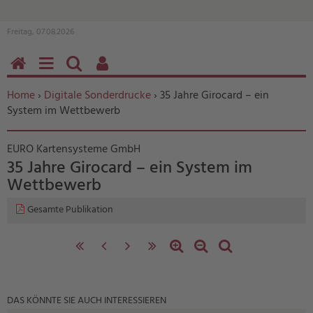
Freitag, 07.08.2026
HOME
MENÜ
SUCHEN
BENUTZERFUNKTIONEN
Sie befinden sich hier:
Home
›
Digitale Sonderdrucke
› 35 Jahre Girocard – ein
System im Wettbewerb
EURO Kartensysteme GmbH
35 Jahre Girocard – ein System im
Wettbewerb
Gesamte Publikation
«
‹
nächste
letzte
Zoom
Zoom
Standardzoom
erste
vorherige
Seite
Seite
in
out
Seite
Seite
›
»
DAS KÖNNTE SIE AUCH INTERESSIEREN