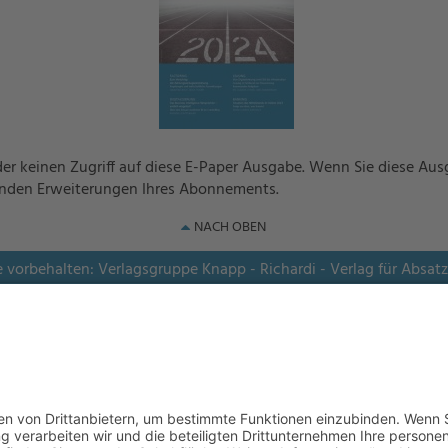
er keinen Zugriff auf diese E-Paper Ausgabe. Wenn Sie diese Au
enden Erweiterungen Ihres Abonnements.
NACH OBEN
e vorbehalten: Verlagsgruppe Knapp - Richardi - Verlag für Absat
Kontakt
AGB
Nutzungsbedingungen
Datenschutz
Impressum
Powered by
native:media
.