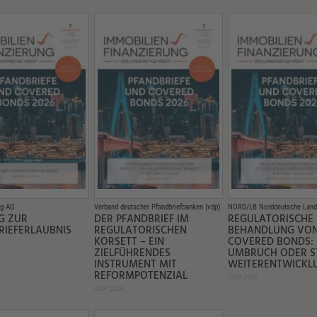
ng AG
Verband deutscher Pfandbriefbanken (vdp)
NORD/LB Norddeutsche Land
G ZUR
DER PFANDBRIEF IM
REGULATORISCHE
RIEFERLAUBNIS
REGULATORISCHEN
BEHANDLUNG VO
KORSETT – EIN
COVERED BONDS:
ZIELFÜHRENDES
UMBRUCH ODER S
INSTRUMENT MIT
WEITERENTWICKL
REFORMPOTENZIAL
01.07.2026
01.07.2026