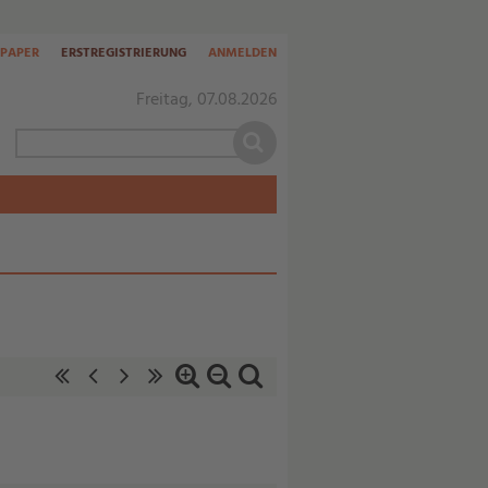
-PAPER
ERSTREGISTRIERUNG
ANMELDEN
Freitag, 07.08.2026
«
‹
nächste
letzte
Zoom
Zoom
Standardzoom
erste
vorherige
Seite
Seite
in
out
Seite
Seite
›
»