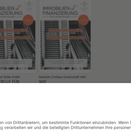
eal Estate GmbH
Deutsche Zinshaus Gesellschaft mbH
DELLE FÜR
WIE
NHÄUSER: EIN
IMMOBILIENINVESTOREN IN
 AUS DEM
EINEM VOLATILEN
UNGSSTAU
ZINSUMFELD
HANDLUNGSFÄHIG BLEIBEN
15.05.2026
NACH OBEN