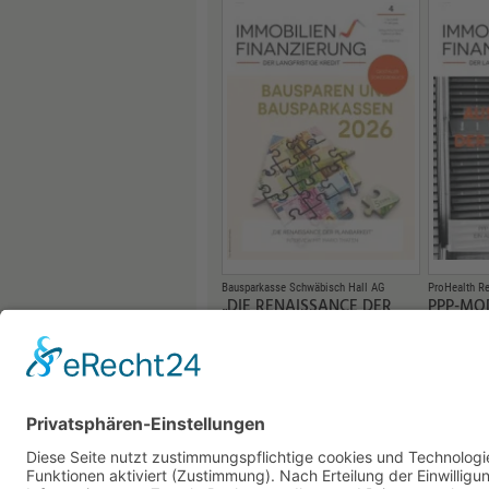
Bausparkasse Schwäbisch Hall AG
ProHealth R
„DIE RENAISSANCE DER
PPP-MO
PLANBARKEIT“
KRANKE
AUSWEG
21.05.2026
SANIER
19.05.2026