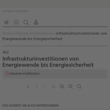
Sonntag, 09.08.2026
HOME
MENÜ
SUCHEN
BENUTZERFUNKTIONEN
Sie befinden sich hier:
Home
›
Digitale Sonderdrucke
› Infrastrukturinvestitionen von
Energiewende bis Energiesicherheit
AGI
Infrastrukturinvestitionen von
Energiewende bis Energiesicherheit
Gesamte Publikation
«
‹
nächste
letzte
Zoom
Zoom
Standardzoom
erste
vorherige
Seite
Seite
in
out
Seite
Seite
›
»
DAS KÖNNTE SIE AUCH INTERESSIEREN