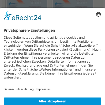
Rentenbank
LfA Bayern
Deutschland und der weiße
„ Wir müssen mutig an die
Wal
vor uns liegenden großen
Aufgaben herantreten“
19.06.2026
19.06.2026
NACH OBEN
Alle Rechte vorbehalten: Verlagsgruppe Knapp - Richardi -