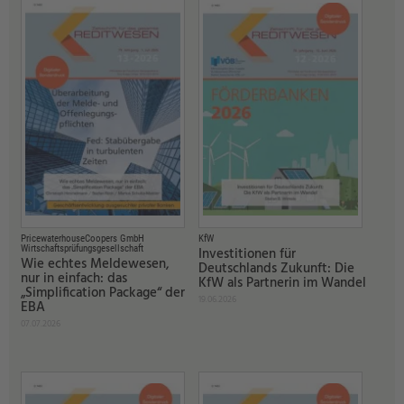
PricewaterhouseCoopers GmbH
KfW
Wirtschaftsprüfungsgesellschaft
Investitionen für
Wie echtes Meldewesen,
Deutschlands Zukunft: Die
nur in einfach: das
KfW als Partnerin im Wandel
„Simplification Package“ der
19.06.2026
EBA
07.07.2026