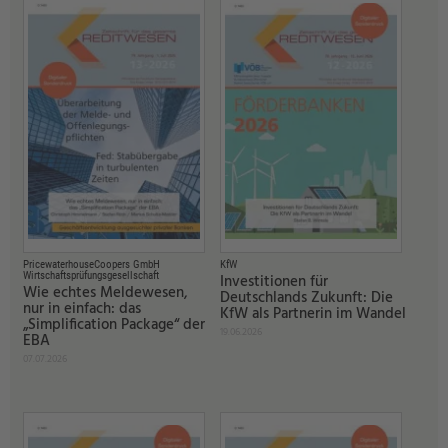
PricewaterhouseCoopers GmbH
KfW
Wirtschaftsprüfungsgesellschaft
Investitionen für
Wie echtes Meldewesen,
Deutschlands Zukunft: Die
nur in einfach: das
KfW als Partnerin im Wandel
„Simplification Package“ der
19.06.2026
EBA
07.07.2026