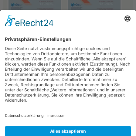
Rentenbank
LfA Bayern
Deutschland und der weiße
„ Wir müssen mutig an die
Wal
vor uns liegenden großen
Aufgaben herantreten“
19.06.2026
19.06.2026
NACH OBEN
Alle Rechte vorbehalten: Verlagsgruppe Knapp - Richardi -