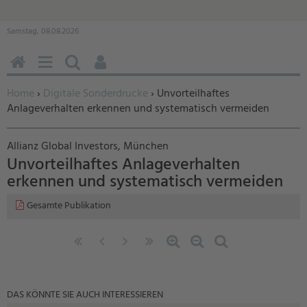
Samstag, 08.08.2026
HOME
MENÜ
SUCHEN
BENUTZERFUNKTIONEN
Sie befinden sich hier:
Home
›
Digitale Sonderdrucke
› Unvorteilhaftes
Anlageverhalten erkennen und systematisch vermeiden
Allianz Global Investors, München
Unvorteilhaftes Anlageverhalten
erkennen und systematisch vermeiden
Gesamte Publikation
«
‹
nächste
letzte
Zoom
Zoom
Standardzoom
erste
vorherige
Seite
Seite
in
out
Seite
Seite
›
»
DAS KÖNNTE SIE AUCH INTERESSIEREN