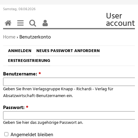
Samstag, 08.08.2026
User
account
HOME
MENÜ
SUCHEN
BENUTZERFUNKTIONEN
Sie befinden sich hier:
Home
› Benutzerkonto
ANMELDEN
NEUES PASSWORT ANFORDERN
ERSTREGISTRIERUNG
Benutzername:
*
Geben Sie Ihren Verlagsgruppe Knapp - Richardi - Verlag für
Absatzwirtschaft-Benutzernamen ein.
Passwort:
*
Geben Sie hier das zugehörige Passwort an.
Angemeldet bleiben