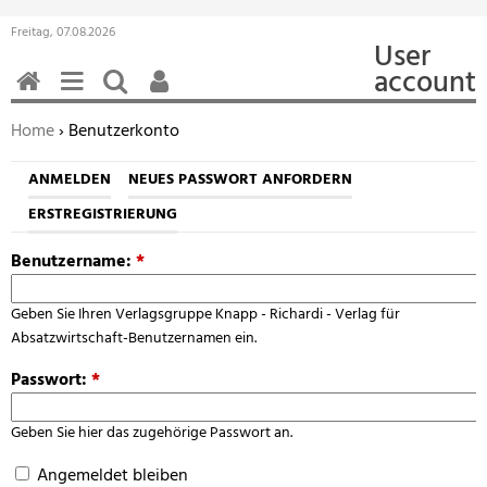
Freitag, 07.08.2026
User
account
HOME
MENÜ
SUCHEN
BENUTZERFUNKTIONEN
Sie befinden sich hier:
Home
› Benutzerkonto
ANMELDEN
NEUES PASSWORT ANFORDERN
ERSTREGISTRIERUNG
Benutzername:
*
Geben Sie Ihren Verlagsgruppe Knapp - Richardi - Verlag für
Absatzwirtschaft-Benutzernamen ein.
Passwort:
*
Geben Sie hier das zugehörige Passwort an.
Angemeldet bleiben