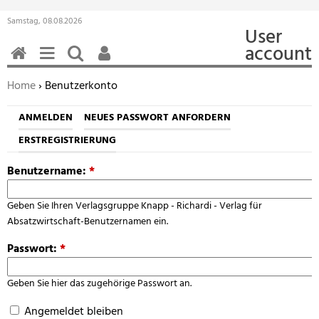
Samstag, 08.08.2026
User
account
HOME
MENÜ
SUCHEN
BENUTZERFUNKTIONEN
Sie befinden sich hier:
Home
› Benutzerkonto
ANMELDEN
NEUES PASSWORT ANFORDERN
ERSTREGISTRIERUNG
Benutzername:
*
Geben Sie Ihren Verlagsgruppe Knapp - Richardi - Verlag für
Absatzwirtschaft-Benutzernamen ein.
Passwort:
*
Geben Sie hier das zugehörige Passwort an.
Angemeldet bleiben