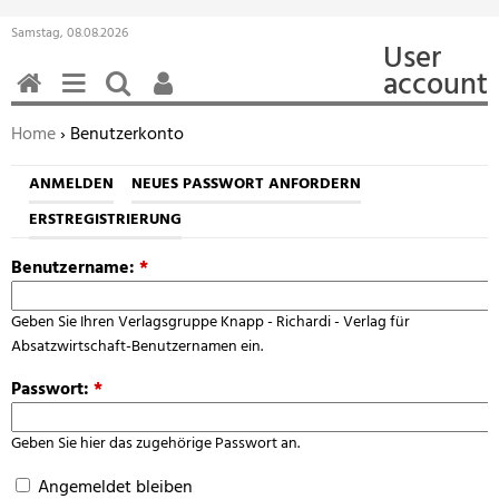
Samstag, 08.08.2026
User
account
HOME
MENÜ
SUCHEN
BENUTZERFUNKTIONEN
Sie befinden sich hier:
Home
› Benutzerkonto
ANMELDEN
NEUES PASSWORT ANFORDERN
ERSTREGISTRIERUNG
Benutzername:
*
Geben Sie Ihren Verlagsgruppe Knapp - Richardi - Verlag für
Absatzwirtschaft-Benutzernamen ein.
Passwort:
*
Geben Sie hier das zugehörige Passwort an.
Angemeldet bleiben