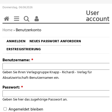
Donnerstag, 06.08.2026
User
account
HOME
MENÜ
SUCHEN
BENUTZERFUNKTIONEN
Sie befinden sich hier:
Home
› Benutzerkonto
ANMELDEN
NEUES PASSWORT ANFORDERN
ERSTREGISTRIERUNG
Benutzername:
*
Geben Sie Ihren Verlagsgruppe Knapp - Richardi - Verlag für
Absatzwirtschaft-Benutzernamen ein.
Passwort:
*
Geben Sie hier das zugehörige Passwort an.
Angemeldet bleiben