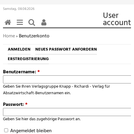
Samstag, 08.08.2026
User
account
HOME
MENÜ
SUCHEN
BENUTZERFUNKTIONEN
Sie befinden sich hier:
Home
› Benutzerkonto
ANMELDEN
NEUES PASSWORT ANFORDERN
ERSTREGISTRIERUNG
Benutzername:
*
Geben Sie Ihren Verlagsgruppe Knapp - Richardi - Verlag für
Absatzwirtschaft-Benutzernamen ein.
Passwort:
*
Geben Sie hier das zugehörige Passwort an.
Angemeldet bleiben