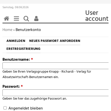
Samstag, 08.08.2026
User
account
HOME
MENÜ
SUCHEN
BENUTZERFUNKTIONEN
Sie befinden sich hier:
Home
› Benutzerkonto
ANMELDEN
NEUES PASSWORT ANFORDERN
ERSTREGISTRIERUNG
Benutzername:
*
Geben Sie Ihren Verlagsgruppe Knapp - Richardi - Verlag für
Absatzwirtschaft-Benutzernamen ein.
Passwort:
*
Geben Sie hier das zugehörige Passwort an.
Angemeldet bleiben