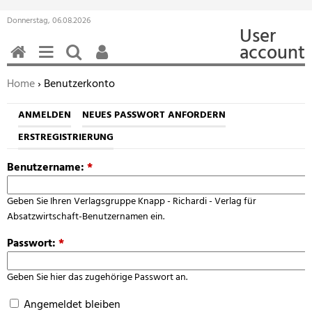
Donnerstag, 06.08.2026
User
account
HOME
MENÜ
SUCHEN
BENUTZERFUNKTIONEN
Sie befinden sich hier:
Home
› Benutzerkonto
ANMELDEN
NEUES PASSWORT ANFORDERN
ERSTREGISTRIERUNG
Benutzername:
*
Geben Sie Ihren Verlagsgruppe Knapp - Richardi - Verlag für
Absatzwirtschaft-Benutzernamen ein.
Passwort:
*
Geben Sie hier das zugehörige Passwort an.
Angemeldet bleiben