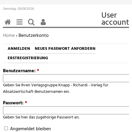
Samstag, 08.08.2026
User
account
HOME
MENÜ
SUCHEN
BENUTZERFUNKTIONEN
Sie befinden sich hier:
Home
› Benutzerkonto
ANMELDEN
NEUES PASSWORT ANFORDERN
ERSTREGISTRIERUNG
Benutzername:
*
Geben Sie Ihren Verlagsgruppe Knapp - Richardi - Verlag für
Absatzwirtschaft-Benutzernamen ein.
Passwort:
*
Geben Sie hier das zugehörige Passwort an.
Angemeldet bleiben