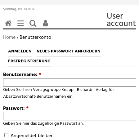
Sonntag, 09.08.2026
User
account
HOME
MENÜ
SUCHEN
BENUTZERFUNKTIONEN
Sie befinden sich hier:
Home
› Benutzerkonto
ANMELDEN
NEUES PASSWORT ANFORDERN
ERSTREGISTRIERUNG
Benutzername:
*
Geben Sie Ihren Verlagsgruppe Knapp - Richardi - Verlag für
Absatzwirtschaft-Benutzernamen ein.
Passwort:
*
Geben Sie hier das zugehörige Passwort an.
Angemeldet bleiben