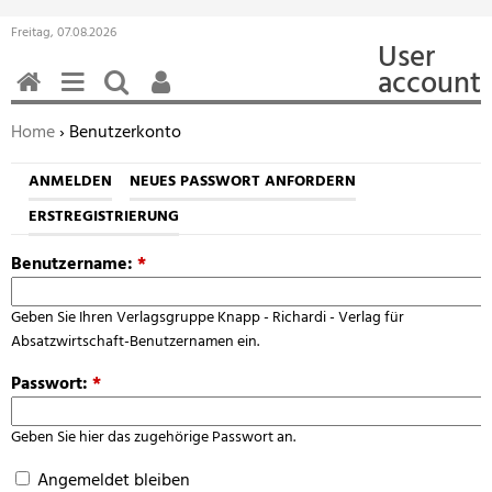
Freitag, 07.08.2026
User
account
HOME
MENÜ
SUCHEN
BENUTZERFUNKTIONEN
Sie befinden sich hier:
Home
› Benutzerkonto
ANMELDEN
NEUES PASSWORT ANFORDERN
ERSTREGISTRIERUNG
Benutzername:
*
Geben Sie Ihren Verlagsgruppe Knapp - Richardi - Verlag für
Absatzwirtschaft-Benutzernamen ein.
Passwort:
*
Geben Sie hier das zugehörige Passwort an.
Angemeldet bleiben