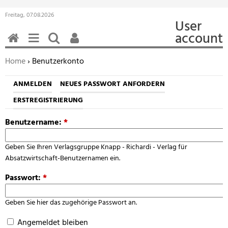
Freitag, 07.08.2026
User
account
HOME
MENÜ
SUCHEN
BENUTZERFUNKTIONEN
Sie befinden sich hier:
Home
› Benutzerkonto
ANMELDEN
NEUES PASSWORT ANFORDERN
ERSTREGISTRIERUNG
Benutzername:
*
Geben Sie Ihren Verlagsgruppe Knapp - Richardi - Verlag für
Absatzwirtschaft-Benutzernamen ein.
Passwort:
*
Geben Sie hier das zugehörige Passwort an.
Angemeldet bleiben