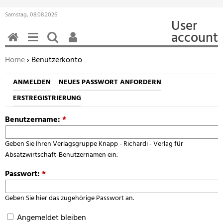
Samstag, 08.08.2026
User
account
HOME
MENÜ
SUCHEN
BENUTZERFUNKTIONEN
Sie befinden sich hier:
Home
› Benutzerkonto
ANMELDEN
NEUES PASSWORT ANFORDERN
ERSTREGISTRIERUNG
Benutzername:
*
Geben Sie Ihren Verlagsgruppe Knapp - Richardi - Verlag für
Absatzwirtschaft-Benutzernamen ein.
Passwort:
*
Geben Sie hier das zugehörige Passwort an.
Angemeldet bleiben