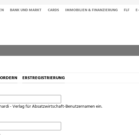
EN
BANK UND MARKT
CARDS
IMMOBILIEN & FINANZIERUNG
FLF
E
FORDERN
ERSTREGISTRIERUNG
hardi - Verlag für Absatzwirtschaft-Benutzernamen ein.
.