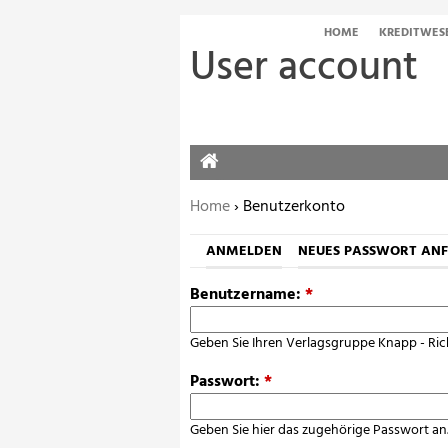
HOME
KREDITWES
User account
HOME
Sie befinden sich hier:
Home
› Benutzerkonto
ANMELDEN
NEUES PASSWORT AN
Benutzername:
*
Geben Sie Ihren Verlagsgruppe Knapp - Ric
Passwort:
*
Geben Sie hier das zugehörige Passwort an