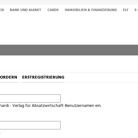
EN
BANK UND MARKT
CARDS
IMMOBILIEN & FINANZIERUNG
FLF
E
FORDERN
ERSTREGISTRIERUNG
hardi - Verlag für Absatzwirtschaft-Benutzernamen ein.
.