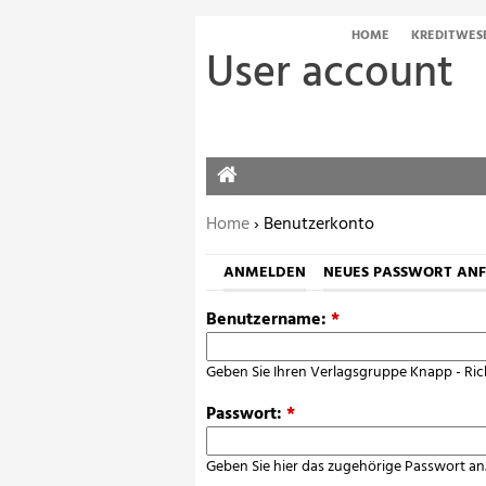
HOME
KREDITWES
User account
HOME
Sie befinden sich hier:
Home
› Benutzerkonto
ANMELDEN
NEUES PASSWORT AN
Benutzername:
*
Geben Sie Ihren Verlagsgruppe Knapp - Ric
Passwort:
*
Geben Sie hier das zugehörige Passwort an