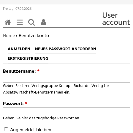
Freitag, 07.08.2026
User
account
HOME
MENÜ
SUCHEN
BENUTZERFUNKTIONEN
Sie befinden sich hier:
Home
› Benutzerkonto
ANMELDEN
NEUES PASSWORT ANFORDERN
ERSTREGISTRIERUNG
Benutzername:
*
Geben Sie Ihren Verlagsgruppe Knapp - Richardi - Verlag für
Absatzwirtschaft-Benutzernamen ein.
Passwort:
*
Geben Sie hier das zugehörige Passwort an.
Angemeldet bleiben