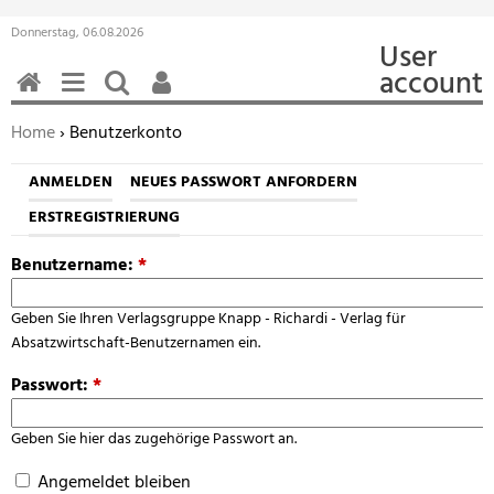
Donnerstag, 06.08.2026
User
account
HOME
MENÜ
SUCHEN
BENUTZERFUNKTIONEN
Sie befinden sich hier:
Home
› Benutzerkonto
ANMELDEN
NEUES PASSWORT ANFORDERN
ERSTREGISTRIERUNG
Benutzername:
*
Geben Sie Ihren Verlagsgruppe Knapp - Richardi - Verlag für
Absatzwirtschaft-Benutzernamen ein.
Passwort:
*
Geben Sie hier das zugehörige Passwort an.
Angemeldet bleiben