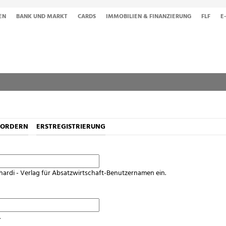
EN
BANK UND MARKT
CARDS
IMMOBILIEN & FINANZIERUNG
FLF
E
FORDERN
ERSTREGISTRIERUNG
hardi - Verlag für Absatzwirtschaft-Benutzernamen ein.
.