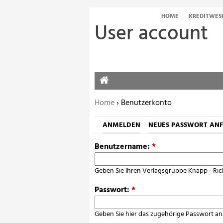
HOME
KREDITWES
User account
HOME
Sie befinden sich hier:
Home
› Benutzerkonto
ANMELDEN
NEUES PASSWORT AN
Benutzername:
*
Geben Sie Ihren Verlagsgruppe Knapp - Ric
Passwort:
*
Geben Sie hier das zugehörige Passwort an