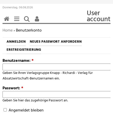
Donnerstag, 06.08.2026
User
account
HOME
MENÜ
SUCHEN
BENUTZERFUNKTIONEN
Sie befinden sich hier:
Home
› Benutzerkonto
ANMELDEN
NEUES PASSWORT ANFORDERN
ERSTREGISTRIERUNG
Benutzername:
*
Geben Sie Ihren Verlagsgruppe Knapp - Richardi - Verlag für
Absatzwirtschaft-Benutzernamen ein.
Passwort:
*
Geben Sie hier das zugehörige Passwort an.
Angemeldet bleiben