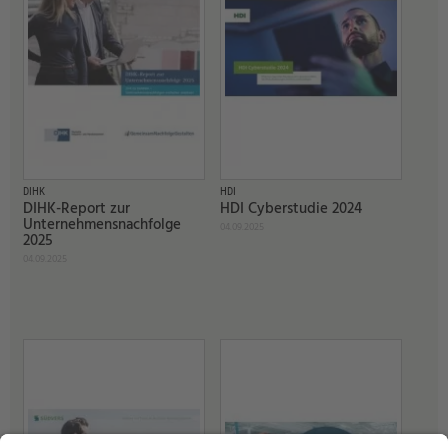
DIHK
HDI
DIHK-Report zur
HDI Cyberstudie 2024
Unternehmensnachfolge
04.09.2025
2025
04.09.2025