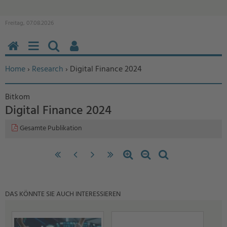
Freitag, 07.08.2026
HOME
MENÜ
SUCHEN
BENUTZERFUNKTIONEN
Sie befinden sich hier:
Home
›
Research
› Digital Finance 2024
Bitkom
Digital Finance 2024
Gesamte Publikation
«
‹
nächste
letzte
Zoom
Zoom
Standardzoom
erste
vorherige
Seite
Seite
in
out
Seite
Seite
›
»
DAS KÖNNTE SIE AUCH INTERESSIEREN