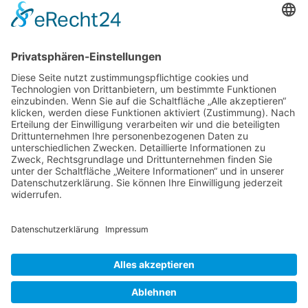
Südvers
Bundesverband Deutscher Leasing-
Unternehmen
Marktmonitor 2025/2026
Leasing in Deutschland 2025
02.09.2025
27.05.2025
NACH OBEN
Alle Rechte vorbehalten: Verlagsgruppe Knapp - Richardi -
Verlag für Absatzwirtschaft
Kontakt
AGB
Nutzungsbedingungen
Datenschutz
Impressum