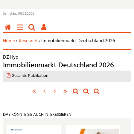
Samstag, 08.08.2026
HOME
MENÜ
SUCHEN
BENUTZERFUNKTIONEN
Sie befinden sich hier:
Home
›
Research
› Immobilienmarkt Deutschland 2026
DZ Hyp
Immobilienmarkt Deutschland 2026
Gesamte Publikation
«
‹
nächste
letzte
Zoom
Zoom
Standardzoom
erste
vorherige
Seite
Seite
in
out
Seite
Seite
›
»
DAS KÖNNTE SIE AUCH INTERESSIEREN