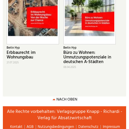
Berlin Hyp
Berlin Hyp
Erbbaurecht im
Büro zu Wohnen:
Wohnungsbau
Umnutzungspotenziale in
deutschen A-Städten
21.07.2025
08.04.2025
NACH OBEN
Alle Rechte vorbehalten: Verlagsgruppe Knapp - Richardi -
Verlag für Absatzwirtschaft
Kontakt
AGB
Nutzungsbedingungen
Datenschutz
Impressum