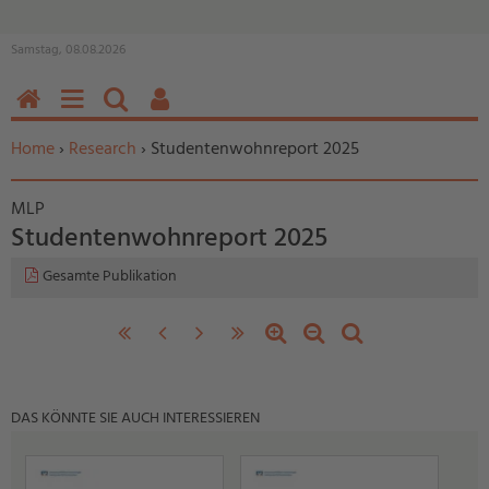
Samstag, 08.08.2026
HOME
MENÜ
SUCHEN
BENUTZERFUNKTIONEN
Sie befinden sich hier:
Home
›
Research
› Studentenwohnreport 2025
MLP
Studentenwohnreport 2025
Gesamte Publikation
«
‹
nächste
letzte
Zoom
Zoom
Standardzoom
erste
vorherige
Seite
Seite
in
out
Seite
Seite
›
»
DAS KÖNNTE SIE AUCH INTERESSIEREN