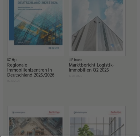
DZ Hyp
LIP Invest
Regionale
Marktbericht Logistik-
Immobilienlzentren in
Immobilien Q2 2025
Deutschland 2025/2026
12.08.2025
02.10.2025