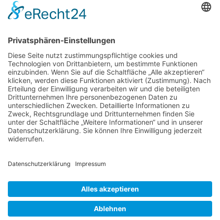
Berlin Hyp
Berlin Hyp
Erbbaurecht im
Büro zu Wohnen:
Wohnungsbau
Umnutzungspotenziale in
deutschen A-Städten
21.07.2025
08.04.2025
NACH OBEN
Alle Rechte vorbehalten: Verlagsgruppe Knapp - Richardi -
Verlag für Absatzwirtschaft
Kontakt
AGB
Nutzungsbedingungen
Datenschutz
Impressum