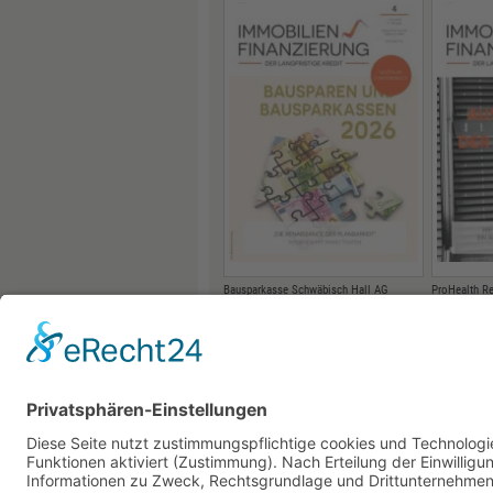
Bausparkasse Schwäbisch Hall AG
ProHealth R
„DIE RENAISSANCE DER
PPP-MO
PLANBARKEIT“
KRANKE
AUSWEG
21.05.2026
SANIER
19.05.2026