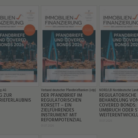
ng AG
Verband deutscher Pfandbriefbanken (vdp)
NORD/LB Norddeutsche Land
G ZUR
DER PFANDBRIEF IM
REGULATORISCHE
RIEFERLAUBNIS
REGULATORISCHEN
BEHANDLUNG VO
KORSETT – EIN
COVERED BONDS:
ZIELFÜHRENDES
UMBRUCH ODER S
INSTRUMENT MIT
WEITERENTWICKL
REFORMPOTENZIAL
01.07.2026
01.07.2026