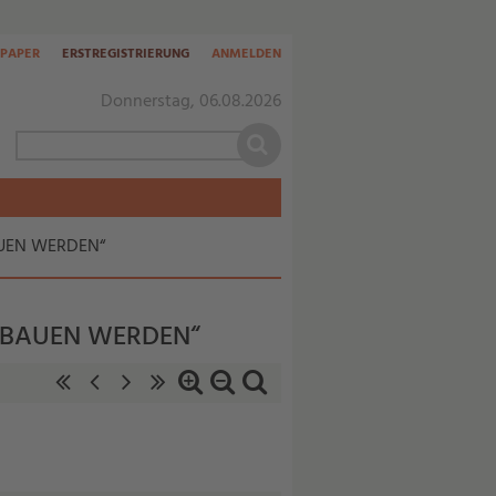
-PAPER
ERSTREGISTRIERUNG
ANMELDEN
Donnerstag, 06.08.2026
AUEN WERDEN“
S BAUEN WERDEN“
«
‹
nächste
letzte
Zoom
Zoom
Standardzoom
erste
vorherige
Seite
Seite
in
out
Seite
Seite
›
»