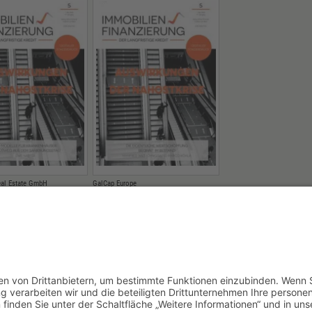
eal Estate GmbH
GalCap Europe
DELLE FÜR
DIE EIGENTLICHE
NHÄUSER: EIN
WERTSCHÖPFUNG BEGINNT
 AUS DEM
IM BESTAND
UNGSSTAU
15.05.2026
NACH OBEN