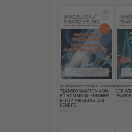
aik Immobilieninvestmentgesellschaft mbH
vdpConsulti
TRANSFORMATION VON
DER WE
BÜROIMMOBILIENFONDS
PFANDB
BEI OPTIMIERUNG DER
06.07.2026
RENDITE
03.08.2026