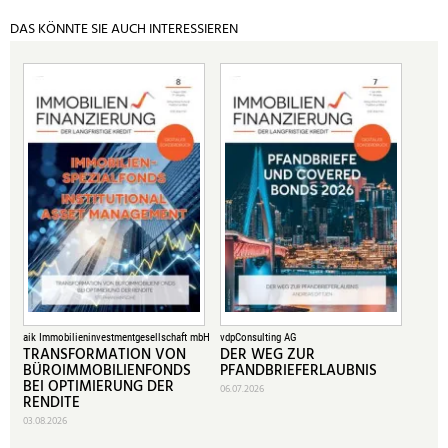
Seite
Seite
›
»
DAS KÖNNTE SIE AUCH INTERESSIEREN
aik Immobilieninvestmentgesellschaft mbH
vdpConsulting AG
TRANSFORMATION VON
DER WEG ZUR
BÜROIMMOBILIENFONDS
PFANDBRIEFERLAUBNIS
BEI OPTIMIERUNG DER
06.07.2026
RENDITE
03.08.2026