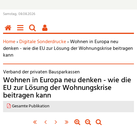
Samstag, 08.08.2026
HOME
MENÜ
SUCHEN
BENUTZERFUNKTIONEN
Sie befinden sich hier:
Home
›
Digitale Sonderdrucke
› Wohnen in Europa neu
denken - wie die EU zur Lösung der Wohnungskrise beitragen
kann
Verband der privaten Bausparkassen
Wohnen in Europa neu denken - wie die
EU zur Lösung der Wohnungskrise
beitragen kann
Gesamte Publikation
«
‹
nächste
letzte
Zoom
Zoom
Standardzoom
erste
vorherige
Seite
Seite
in
out