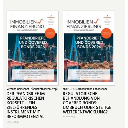
Verband deutscher Pfandbriefbanken (vdp)
NORD/LB Norddeutsche Landesbank
DER PFANDBRIEF IM
REGULATORISCHE
REGULATORISCHEN
BEHANDLUNG VON
KORSETT – EIN
COVERED BONDS:
ZIELFÜHRENDES
UMBRUCH ODER STETIGE
INSTRUMENT MIT
WEITERENTWICKLUNG?
REFORMPOTENZIAL
01.07.2026
01.07.2026