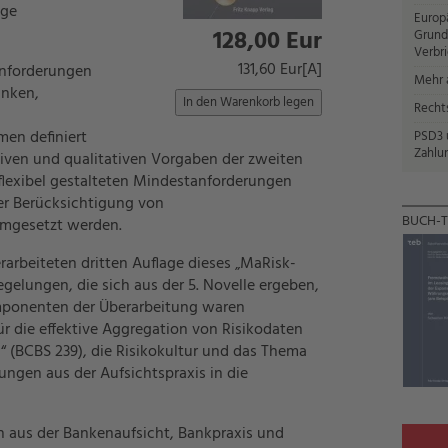
age
Europ
128,00 Eur
Grund
Verbr
131,60 Eur[A]
Anforderungen
Mehr a
anken,
Recht
en definiert
PSD3 u
Zahlun
iven und qualitativen Vorgaben der zweiten
e flexibel gestalteten Mindestanforderungen
ter Berücksichtigung von
BUCH-T
umgesetzt werden.
arbeiteten dritten Auflage dieses „MaRisk-
gelungen, die sich aus der 5. Novelle ergeben,
mponenten der Überarbeitung waren
r die effektive Aggregation von Risikodaten
“ (BCBS 239), die Risikokultur und das Thema
ungen aus der Aufsichtspraxis in die
n aus der Bankenaufsicht, Bankpraxis und