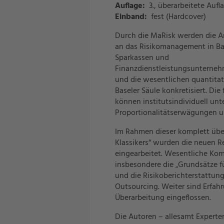
Auflage:
3., überarbeitete Aufl
Einband:
fest (Hardcover)
Durch die MaRisk werden die 
an das Risikomanagement in B
Sparkassen und
Finanzdienstleistungsunternehm
und die wesentlichen quantitat
Baseler Säule konkretisiert. Di
können institutsindividuell un
Proportionalitätserwägungen 
Im Rahmen dieser komplett über
Klassikers“ wurden die neuen Re
eingearbeitet. Wesentliche Ko
insbesondere die „Grundsätze fü
und die Risikoberichterstattung
Outsourcing. Weiter sind Erfahr
Überarbeitung eingeflossen.
Die Autoren – allesamt Experte