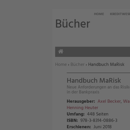
HOME
KREDITWES
Bücher
HOME
Sie befinden sich hier:
Home
›
Bücher
› Handbuch MaRisk
Handbuch MaRisk
Neue Anforderungen an das Ris
in der Bankpraxis
Herausgeber:
Axel Becker
,
Wal
Henning Heuter
Umfang:
448 Seiten
ISBN:
978-3-8314-0886-3
Erschienen:
Juni 2018