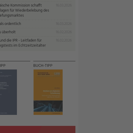
äische Kommission schafft
16.03.2026
lagen für Wiederbelebung des
iefungsmarktes
ls ordentlich
16.03.2026
s überholt
16.02.2026
nd die IPR - Leitfaden für
16.02.2026
gstests im Echtzeitzeitalter
IPP
BUCH-TIPP