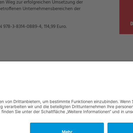
en Weg zur erfolgreichen Umsetzung der
etroffenen Unternehmensbereichen der
N 978-3-8314-0889-4, 114,99 Euro.
Bewertung:
Mangelhaft
Ausreichend
Befriedigend
Gut
Sehr
gut
Durchschnitt:
1.8
Punkte
(
9
Bewertungen)
NACH OBEN
e vorbehalten: Verlagsgruppe Knapp - Richardi - Verlag für Absat
Kontakt
AGB
Nutzungsbedingungen
Datenschutz
Impressum