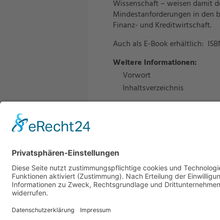
Wissenschaft – weisen damit d
Mindestanforderungen in den b
Finanz- und Kreditwirtschaft.
Auch als E-Book erhältlich: ISB
Weitere Informationen
:
Vorwort
Inhaltsverzeichnis
Zum Seitenanfang
Alle Recht