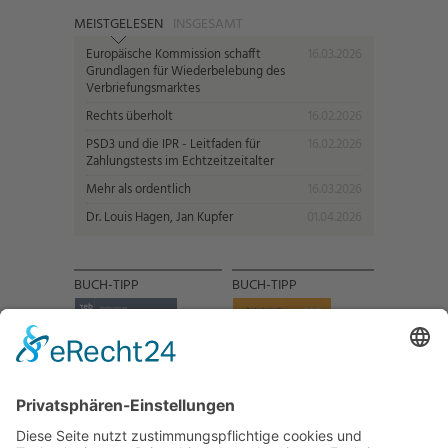
MEISTGELESEN
INSGESAMT
Europäische Kommission schafft
16.03.2026
Grundlagen für Wiederbelebung des
Verbriefungsmarktes
Rechts überholt
16.02.2026
PSD3 und die IPR - Leitfaden für
16.02.2026
Zahlungstests im Echtzeitzeitalter
Mehr als ordentlich
16.03.2026
Dr. Louis Hagen, Jan Kupfer
01.04.2026
BUCH-TIPP
BUCH-TIPP