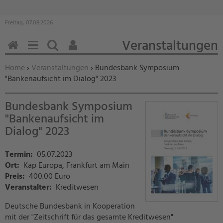
Freitag, 07.08.2026
Veranstaltungen
HOME
MENÜ
SUCHEN
BENUTZERFUNKTIONEN
Sie befinden sich hier:
Home
›
Veranstaltungen
› Bundesbank Symposium
"Bankenaufsicht im Dialog" 2023
Bundesbank Symposium
"Bankenaufsicht im
Dialog" 2023
Termin:
05.07.2023
Ort:
Kap Europa, Frankfurt am Main
Preis:
400.00 Euro
Veranstalter:
Kreditwesen
Deutsche Bundesbank in Kooperation
mit der "Zeitschrift für das gesamte Kreditwesen"