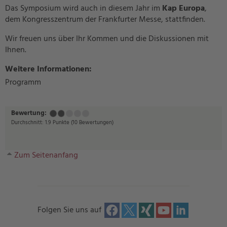
Das Symposium wird auch in diesem Jahr im
Kap Europa
,
dem Kongresszentrum der Frankfurter Messe, stattfinden.
Wir freuen uns über Ihr Kommen und die Diskussionen mit
Ihnen.
Weitere Informationen
:
Programm
Bewertung:
Mangelhaft
Ausreichend
Befriedigend
Gut
Sehr
gut
Durchschnitt:
1.9
Punkte
(
10
Bewertungen)
Zum Seitenanfang
Folgen Sie uns auf