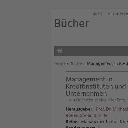
HOME
KREDITWES
Bücher
HOME
Sie befinden sich hier:
Home
›
Bücher
› Management in Kred
Management in
Kreditinstituten und
Unternehmen
– ein Querschnitt aktueller Entw
Herausgeber:
Prof. Dr. Michael
Rolfes
,
Stefan Kirmße
Reihe:
Managementreihe des 