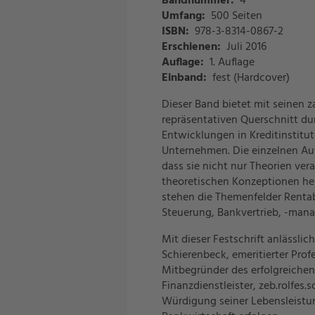
Bandnummer:
4
Umfang:
500 Seiten
ISBN:
978-3-8314-0867-2
Erschienen:
Juli 2016
Auflage:
1. Auflage
Einband:
fest (Hardcover)
Dieser Band bietet mit seinen 
repräsentativen Querschnitt dur
Entwicklungen in Kreditinstitu
Unternehmen. Die einzelnen Auf
dass sie nicht nur Theorien ver
theoretischen Konzeptionen her
stehen die Themenfelder Rentab
Steuerung, Bankvertrieb, -man
Mit dieser Festschrift anlässli
Schierenbeck, emeritierter Prof
Mitbegründer des erfolgreiche
Finanzdienstleister, zeb.rolfes.
Würdigung seiner Lebensleistun