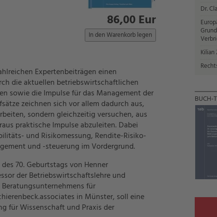
Dr. Cl
86,00 Eur
Europ
Grund
Verbr
Kilian
Recht
zahlreichen Expertenbeiträgen einen
ch die aktuellen betriebswirtschaftlichen
ten sowie die Impulse für das Management der
BUCH-T
sätze zeichnen sich vor allem dadurch aus,
arbeiten, sondern gleichzeitig versuchen, aus
aus praktische Impulse abzuleiten. Dabei
ilitäts- und Risikomessung, Rendite-Risiko-
agement und -steuerung im Vordergrund.
ch des 70. Geburtstags von Henner
essor der Betriebswirtschaftslehre und
n Beratungsunternehmens für
schierenbeck.associates in Münster, soll eine
g für Wissenschaft und Praxis der