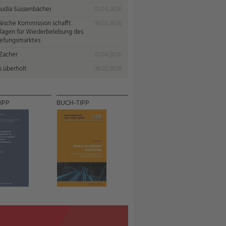
audia Süssenbacher
01.04.2026
äische Kommission schafft
16.03.2026
lagen für Wiederbelebung des
iefungsmarktes
 Zacher
01.04.2026
s überholt
16.02.2026
IPP
BUCH-TIPP