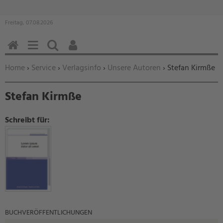
Freitag, 07.08.2026
HOME
MENÜ
SUCHEN
BENUTZERFUNKTIONEN
Sie befinden sich hier:
Home
›
Service
›
Verlagsinfo
›
Unsere Autoren
› Stefan Kirmße
Stefan Kirmße
Schreibt für:
BUCHVERÖFFENTLICHUNGEN