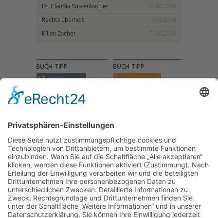
Dr. Claudia Süssenbacher
01.04.2026
Rechts überholt
16.02.2026
Kilian Zacher
01.04.2026
BUCH-TIPP
BUCH-TIPP