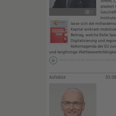
Simon, C
plädiert
Geschäft
Foto:
1
Institut
lasse sich die milliarden
Kapital wirksam mobilisie
Beitrag, welche Rolle Spa
Digitalisierung und regi
Reformagenda der EU zum
und langfristige Wettbewerbsfähigkei
Dieser Artikel ist Teil unseres Online-Abo An
Aufsätze
03.0