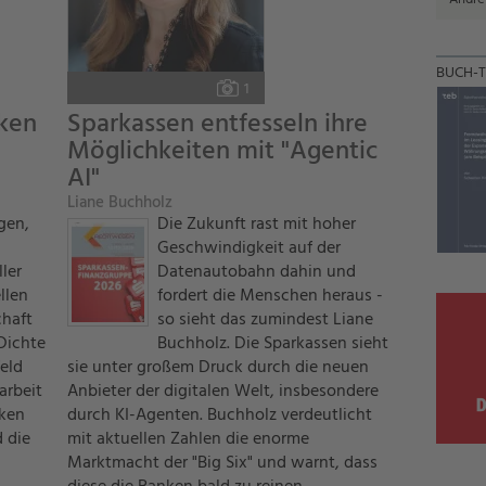
BUCH-T
Foto:
1
ken
Sparkassen entfesseln ihre
Möglichkeiten mit "Agentic
AI"
Liane Buchholz
gen,
Die Zukunft rast mit hoher
Geschwindigkeit auf der
ler
Datenautobahn dahin und
llen
fordert die Menschen heraus -
chaft
so sieht das zumindest Liane
Dichte
Buchholz. Die Sparkassen sieht
eld
sie unter großem Druck durch die neuen
arbeit
Anbieter der digitalen Welt, insbesondere
ken
durch KI-Agenten. Buchholz verdeutlicht
 die
mit aktuellen Zahlen die enorme
Marktmacht der "Big Six" und warnt, dass