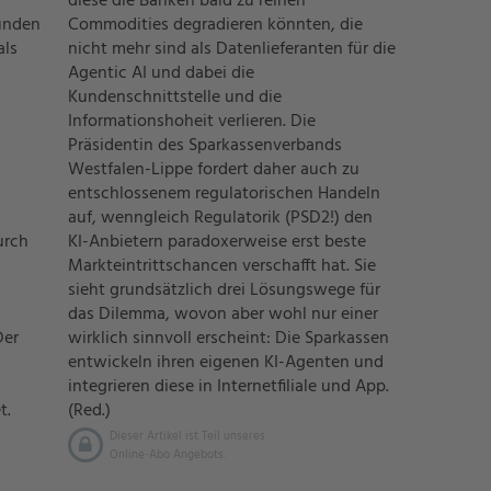
diese die Banken bald zu reinen
unden
Commodities degradieren könnten, die
als
nicht mehr sind als Datenlieferanten für die
Agentic AI und dabei die
Kundenschnittstelle und die
Informationshoheit verlieren. Die
Präsidentin des Sparkassenverbands
Westfalen-Lippe fordert daher auch zu
entschlossenem regulatorischen Handeln
auf, wenngleich Regulatorik (PSD2!) den
urch
KI-Anbietern paradoxerweise erst beste
Markteintrittschancen verschafft hat. Sie
sieht grundsätzlich drei Lösungswege für
das Dilemma, wovon aber wohl nur einer
Der
wirklich sinnvoll erscheint: Die Sparkassen
entwickeln ihren eigenen KI-Agenten und
integrieren diese in Internetfiliale und App.
t.
(Red.)
Dieser Artikel ist Teil unseres
Online-Abo Angebots.