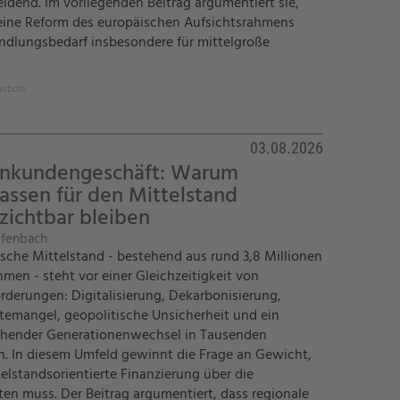
eidend. Im vorliegenden Beitrag argumentiert sie,
 eine Reform des europäischen Aufsichtsrahmens
ndlungsbedarf insbesondere für mittelgroße
gebots.
03.08.2026
enkundengeschäft: Warum
assen für den Mittelstand
zichtbar bleiben
efenbach
sche Mittelstand - bestehend aus rund 3,8 Millionen
men - steht vor einer Gleichzeitigkeit von
rderungen: Digitalisierung, Dekarbonisierung,
temangel, geopolitische Unsicherheit und ein
ehender Generationenwechsel in Tausenden
n. In diesem Umfeld gewinnt die Frage an Gewicht,
elstandsorientierte Finanzierung über die
ten muss. Der Beitrag argumentiert, dass regionale