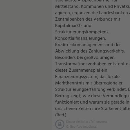
verankerte Ansprechpartner für
Mittelstand, Kommunen und Privatk
agieren, ergänzen die Landesbanken 
Zentralbanken des Verbunds mit
Kapitalmarkt- und
Strukturierungskompetenz,
Konsortialfinanzierungen,
Kreditrisikomanagement und der
Abwicklung des Zahlungsverkehrs.
Besonders bei großvolumigen
Transformationsvorhaben entsteht d
dieses Zusammenspiel ein
Finanzierungssystem, das lokale
Marktkenntnis mit überregionaler
Strukturierungserfahrung verbindet. 
Beitrag zeigt, wie diese Verbundlogik
funktioniert und warum sie gerade in
unsicheren Zeiten ihre Stärke entfalte
(Red.)
Dieser Artikel ist Teil unseres
Online-Abo Angebots.