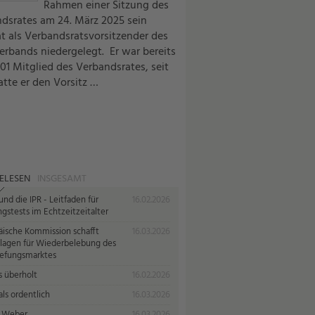
Rahmen einer Sitzung des
dsrates am 24. März 2025 sein
 als Verbandsratsvorsitzender des
rbands niedergelegt. Er war bereits
001 Mitglied des Verbandsrates, seit
atte er den Vorsitz …
ELESEN
INSGESAMT
nd die IPR - Leitfaden für
16.02.2026
gstests im Echtzeitzeitalter
äische Kommission schafft
16.03.2026
lagen für Wiederbelebung des
iefungsmarktes
s überholt
16.02.2026
ls ordentlich
16.03.2026
 Weber
16.03.2026