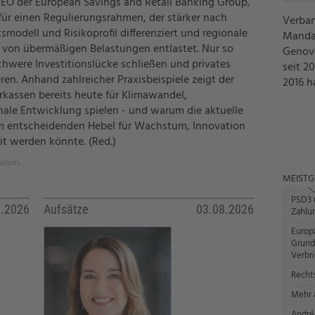
EO der European Savings and Retail Banking Group,
 für einen Regulierungsrahmen, der stärker nach
Verban
smodell und Risikoprofil differenziert und regionale
Mandat
e von übermäßigen Belastungen entlastet. Nur so
Genove
schwere Investitionslücke schließen und privates
seit 2
ren. Anhand zahlreicher Praxisbeispiele zeigt der
2016 h
rkassen bereits heute für Klimawandel,
onale Entwicklung spielen - und warum die aktuelle
 entscheidenden Hebel für Wachstum, Innovation
t werden könnte. (Red.)
gebots.
MEISTG
PSD3 u
8.2026
Aufsätze
03.08.2026
Zahlun
Europ
Grund
Verbr
Recht
Mehr a
André