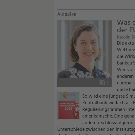
Aufsätze
Was d
der E
Karolin S
Die aktu
Wettbewe
die Wirk
bankaufs
Wertvoll
anderen 
europäis
Foto:
1
diese hä
So wird eine jüngste Sim
Zentralbank vielfach als
Regulierungsrahmen inter
amerikanische. Eine genau
anderen Schlussfolgerung
Unterschiede zwischen den Institutsg