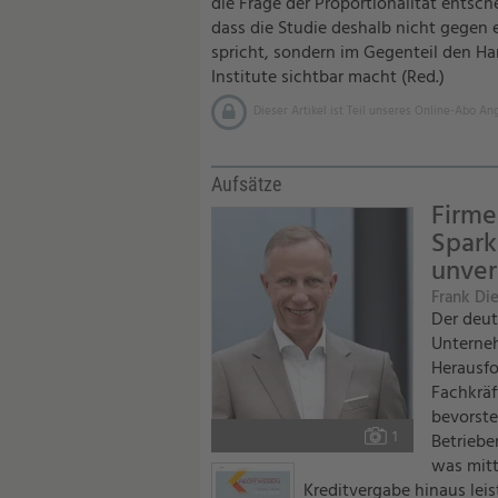
die Frage der Proportionalität entsch
dass die Studie deshalb nicht gegen
spricht, sondern im Gegenteil den Ha
Institute sichtbar macht (Red.)
Dieser Artikel ist Teil unseres Online-Abo An
Aufsätze
Firm
Spark
unver
Frank Di
Der deut
Unterneh
Herausfo
Fachkräf
bevorst
Foto:
1
Betriebe
was mitt
Kreditvergabe hinaus leis