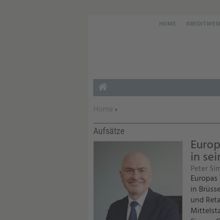
HOME
KREDITWES
HOME
Sie befinden sich hier:
Home
›
Aufsätze
Europ
in se
Peter Si
Europas 
in Brüss
und Reta
Mittelst