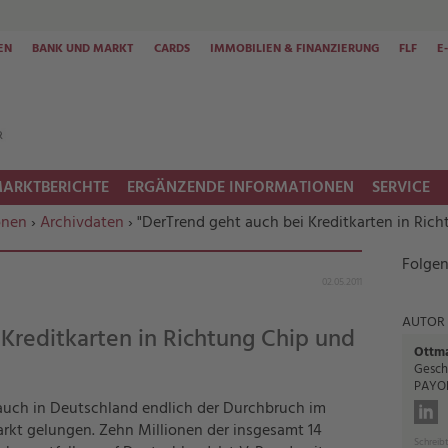
EN
BANK UND MARKT
CARDS
IMMOBILIEN & FINANZIERUNG
FLF
E
ARKTBERICHTE
ERGÄNZENDE INFORMATIONEN
SERVICE
onen
›
Archivdaten
› "DerTrend geht auch bei Kreditkarten in Ric
Folgen
02.05.2011
AUTOR
Kreditkarten in Richtung Chip und
Ottma
Gesch
PAYON
 auch in Deutschland endlich der Durchbruch im
kt gelungen. Zehn Millionen der insgesamt 14
Schreibt