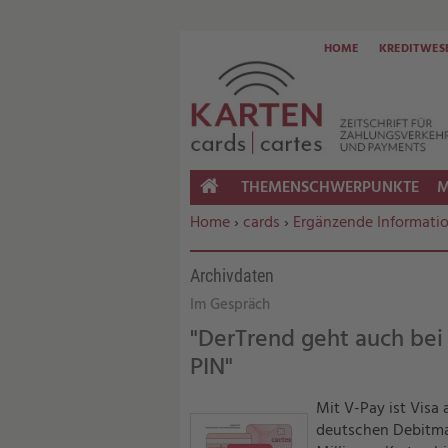
HOME
KREDITWES
THEMENSCHWERPUNKTE
M
HOME
Sie befinden sich hier:
Home
›
cards
›
Ergänzende Informati
Archivdaten
Im Gespräch
"DerTrend geht auch bei 
PIN"
Mit V-Pay ist Visa
deutschen Debitmar