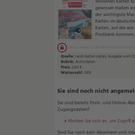
Millionen Karten bi
gewisser maßen ein
der wichtigste Mark
Karten im deutsche
Karten, auf die wir
Postbank kommen,
Dieser Artikel ist Teil unseres Online-Abo An
Quelle:
cards Karten cartes, Ausgabe vom 02.
Rubrik:
Archivdaten
Preis:
2,60 €
Wortanzahl:
2416
Sie sind noch nicht angemelde
Sie sind bereits Print- und Online-A
Zugangsdaten?
Melden Sie sich an, um Zugriff 
Sind Sie noch kein Abonnent und möc