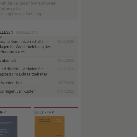
hrift für das gesamte Kreditwesen
Karten cartes
ierung Leasing Factoring
ELESEN
INSGESAMT
äische Kommission schafft
16.03.2026
lagen für Wiederbelebung des
iefungsmarktes
s überholt
16.02.2026
nd die IPR - Leitfaden für
16.02.2026
gstests im Echtzeitzeitalter
ls ordentlich
16.03.2026
uis Hagen, Jan Kupfer
01.04.2026
IPP
BUCH-TIPP