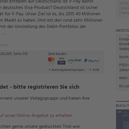
sher entfallen auf Deutschland. Ist V-Pay damit
Zeitsc
 deutsches Visa-Produkt? Deutschland ist sicher
cards 
Finanz
t für V-Pay. Unser Ziel ist es, bis 2015 40 Millionen
n Markt zu haben. Und mit den rund zehn Millionen
 mit der Umstellung des Debit-Portfolios der
MEISTG
 …
Europ
Grund
gebots.
Verbr
05.2011, Seite 010
Jetzt kaufen
Recht
PSD3 u
Zahlun
Nutzungsbedingungen
AGB
Mehr a
t - bitte registrieren Sie sich
Dr. Lo
bonnent unserer Verlagsgruppe und haben Ihre
BUCH-T
auf unser Online-Angebot zu erhalten.
hten gerne unsere gedruckten Titel wie