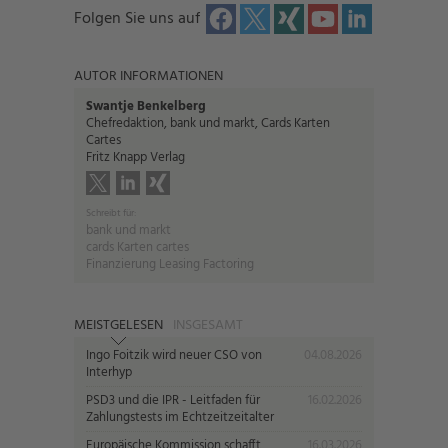
Folgen Sie uns auf
AUTOR INFORMATIONEN
Swantje Benkelberg
Chefredaktion, bank und markt, Cards Karten
Cartes
Fritz Knapp Verlag
Schreibt für:
bank und markt
cards Karten cartes
Finanzierung Leasing Factoring
MEISTGELESEN
INSGESAMT
Ingo Foitzik wird neuer CSO von
04.08.2026
Interhyp
PSD3 und die IPR - Leitfaden für
16.02.2026
Zahlungstests im Echtzeitzeitalter
Europäische Kommission schafft
16.03.2026