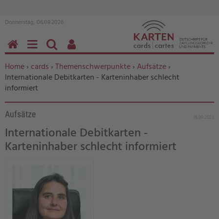
Donnerstag, 06.08.2026
HOME
MENÜ
SUCHEN
BENUTZERFUNKTIONEN
Sie befinden sich hier:
Home
›
cards
›
Themenschwerpunkte
›
Aufsätze
›
Internationale Debitkarten - Karteninhaber schlecht
informiert
Aufsätze
15.09.2023
Internationale Debitkarten -
Karteninhaber schlecht informiert