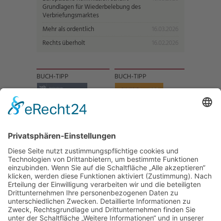
Grundlagen für Wiederbelebung des
Verbriefungsmarktes
Mehr als ordentlich
16.03.2026
Rechts überholt
16.02.2026
BUCH-TIPP
BUCH-TIPP