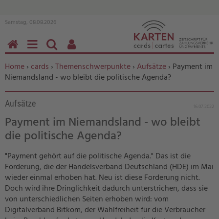
Samstag, 08.08.2026
HOME
MENÜ
SUCHEN
BENUTZERFUNKTIONEN
Sie befinden sich hier:
Home
›
cards
›
Themenschwerpunkte
›
Aufsätze
› Payment im
Niemandsland - wo bleibt die politische Agenda?
Aufsätze
16.07.2022
Payment im Niemandsland - wo bleibt
die politische Agenda?
"Payment gehört auf die politische Agenda." Das ist die
Forderung, die der Handelsverband Deutschland (HDE) im Mai
wieder einmal erhoben hat. Neu ist diese Forderung nicht.
Doch wird ihre Dringlichkeit dadurch unterstrichen, dass sie
von unterschiedlichen Seiten erhoben wird: vom
Digitalverband Bitkom, der Wahlfreiheit für die Verbraucher