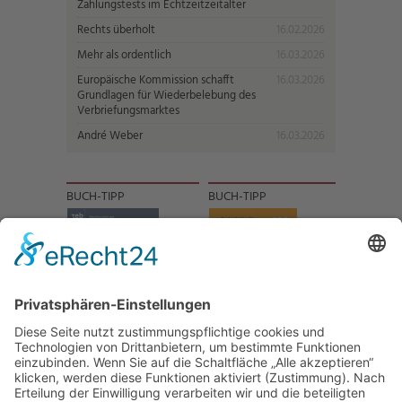
Zahlungstests im Echtzeitzeitalter
Rechts überholt
16.02.2026
Mehr als ordentlich
16.03.2026
Europäische Kommission schafft
16.03.2026
Grundlagen für Wiederbelebung des
Verbriefungsmarktes
André Weber
16.03.2026
BUCH-TIPP
BUCH-TIPP