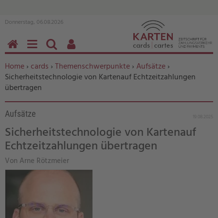
Donnerstag, 06.08.2026
HOME
MENÜ
SUCHEN
BENUTZERFUNKTIONEN
Sie befinden sich hier:
Home
›
cards
›
Themenschwerpunkte
›
Aufsätze
›
Sicherheitstechnologie von Kartenauf Echtzeitzahlungen
übertragen
Aufsätze
19.08.2025
Sicherheitstechnologie von Kartenauf
Echtzeitzahlungen übertragen
Von Arne Rötzmeier