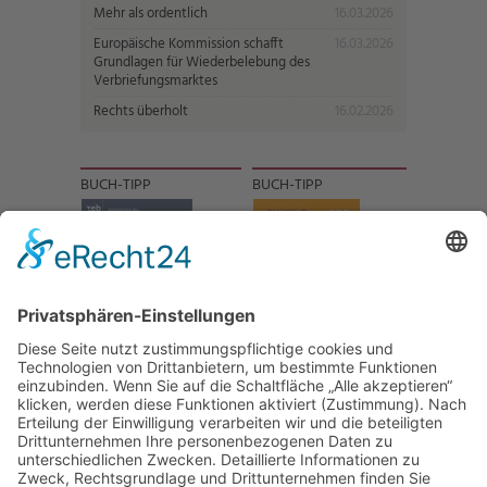
Mehr als ordentlich
16.03.2026
Europäische Kommission schafft
16.03.2026
Grundlagen für Wiederbelebung des
Verbriefungsmarktes
Rechts überholt
16.02.2026
BUCH-TIPP
BUCH-TIPP