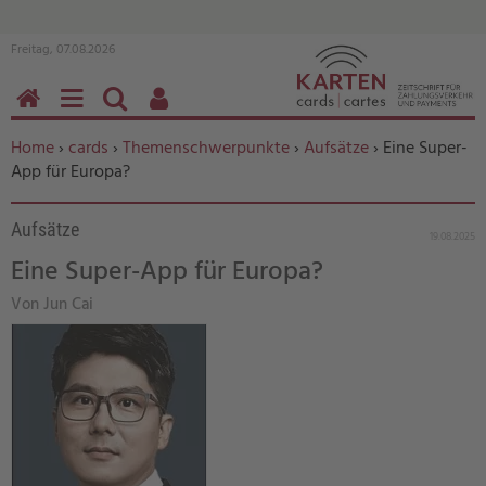
Freitag, 07.08.2026
HOME
MENÜ
SUCHEN
BENUTZERFUNKTIONEN
Sie befinden sich hier:
Home
›
cards
›
Themenschwerpunkte
›
Aufsätze
› Eine Super-
App für Europa?
Aufsätze
19.08.2025
Eine Super-App für Europa?
Von Jun Cai