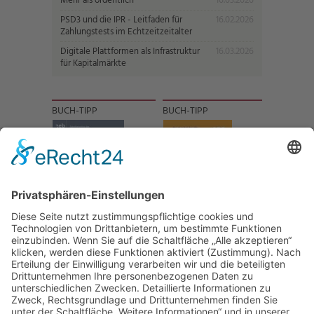
Mehr als ordentlich
16.03.2026
PSD3 und die IPR - Leitfaden für
16.02.2026
Zahlungstests im Echtzeitzeitalter
Digitale Plattformen als Infrastruktur
16.03.2026
für Kapitalmärkte
BUCH-TIPP
BUCH-TIPP