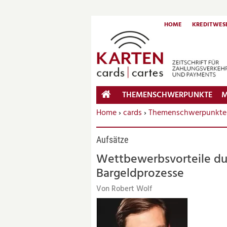
HOME
KREDITWES
THEMENSCHWERPUNKTE
M
HOME
Sie befinden sich hier:
Home
›
cards
›
Themenschwerpunkte
Aufsätze
Wettbewerbsvorteile du
Bargeldprozesse
Von Robert Wolf