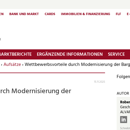
EN
BANK UND MARKT
CARDS
IMMOBILIEN & FINANZIERUNG
FLF
E
ARKTBERICHTE
ERGÄNZENDE INFORMATIONEN
SERVICE
›
Aufsätze
› Wettbewerbsvorteile durch Modernisierung der Bar
Folgen
15.11.2025
rch Modernisierung der
AUTOR
Rober
Gesch
ALVAR
Schreibt