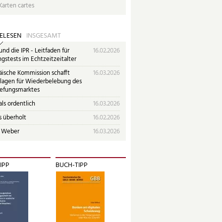
Karten cartes
ELESEN
INSGESAMT
nd die IPR - Leitfaden für
16.02.2026
gstests im Echtzeitzeitalter
äische Kommission schafft
16.03.2026
lagen für Wiederbelebung des
iefungsmarktes
ls ordentlich
16.03.2026
s überholt
16.02.2026
 Weber
16.03.2026
IPP
BUCH-TIPP