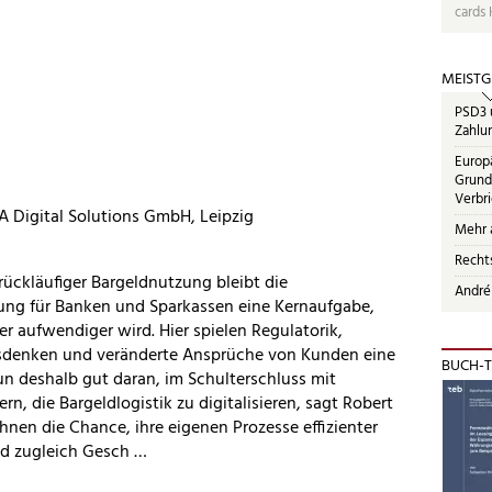
cards 
MEISTG
PSD3 u
Zahlun
Europ
Grund
Verbr
A Digital Solutions GmbH, Leipzig
Mehr a
Recht
rückläufiger Bargeldnutzung bleibt die
André
ung für Banken und Sparkassen eine Kernaufgabe,
r aufwendiger wird. Hier spielen Regulatorik,
sdenken und veränderte Ansprüche von Kunden eine
BUCH-T
un deshalb gut daran, im Schulterschluss mit
rn, die Bargeldlogistik zu digitalisieren, sagt Robert
ihnen die Chance, ihre eigenen Prozesse effizienter
nd zugleich Gesch …