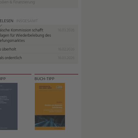
ilien & Finanzierung
ELESEN
INSGESAMT
äische Kommission schafft
16.03.2026
lagen für Wiederbelebung des
iefungsmarktes
s überholt
16.02.2026
ls ordentlich
16.03.2026
IPP
BUCH-TIPP