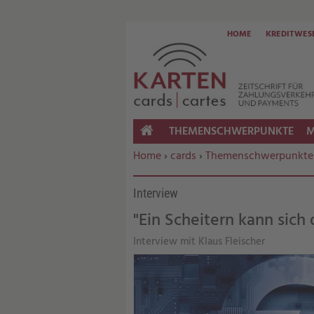
HOME
KREDITWES
THEMENSCHWERPUNKTE
M
HOME
Sie befinden sich hier:
Home
›
cards
›
Themenschwerpunkte
Interview
"Ein Scheitern kann sich d
Interview mit Klaus Fleischer