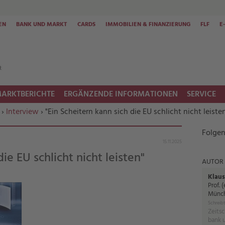
EN
BANK UND MARKT
CARDS
IMMOBILIEN & FINANZIERUNG
FLF
E
ARKTBERICHTE
ERGÄNZENDE INFORMATIONEN
SERVICE
›
Interview
› "Ein Scheitern kann sich die EU schlicht nicht leiste
Folgen
15.11.2025
ie EU schlicht nicht leisten"
AUTOR
Klaus
Prof. 
Münch
Schreibt
Zeitsc
bank 