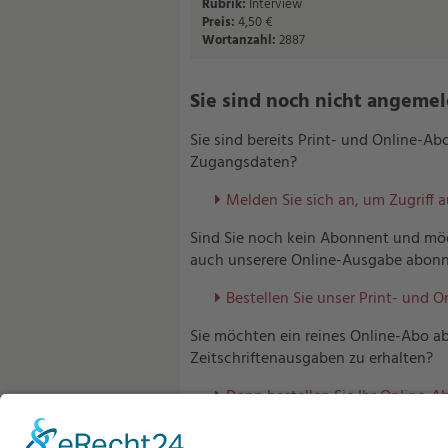
Rubrik:
Interview
Preis:
4,50 €
Wortanzahl:
2887
Sie sind noch nicht angemelde
Sie sind bereits Print- und Online-A
Zugangsdaten?
Melden Sie sich an, um Zugriff 
Sind Sie noch kein Abonnent und möc
auch unserere Online-Ausgabe abonn
Bestellen Sie unser Print- und O
Sie möchten ein reines Online-Abo ab
Zeitschriftenausgaben zu erhalten?
Dann bestellen Sie Ihr Online-Ab
Sind Sie bereits Abonnent unserer V