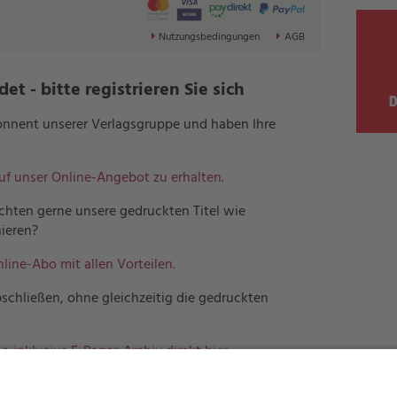
Nutzungsbedingungen
AGB
t - bitte registrieren Sie sich
bonnent unserer Verlagsgruppe und haben Ihre
auf unser Online-Angebot zu erhalten.
hten gerne unsere gedruckten Titel wie
ieren?
nline-Abo mit allen Vorteilen.
schließen, ohne gleichzeitig die gedruckten
o inklusive E-Paper-Archiv direkt hier.
erlagsgruppe und möchten mehreren Mitarbeitern