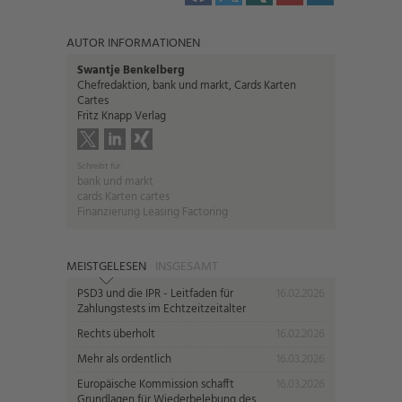
AUTOR INFORMATIONEN
Swantje Benkelberg
Chefredaktion, bank und markt, Cards Karten
Cartes
Fritz Knapp Verlag
Schreibt für:
bank und markt
cards Karten cartes
Finanzierung Leasing Factoring
MEISTGELESEN
INSGESAMT
PSD3 und die IPR - Leitfaden für
16.02.2026
Zahlungstests im Echtzeitzeitalter
Rechts überholt
16.02.2026
Mehr als ordentlich
16.03.2026
Europäische Kommission schafft
16.03.2026
Grundlagen für Wiederbelebung des