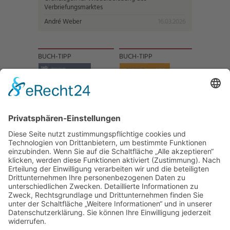
Verbriefungsmarktes
André Weber
16.03.2026
BUCH-TIPP
BUCH-TIPP