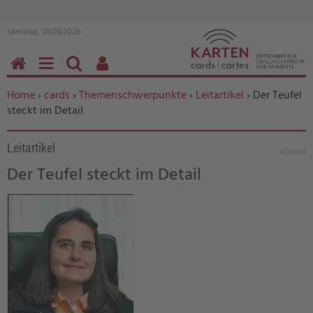
Samstag, 08.08.2026
HOME
MENÜ
SUCHEN
BENUTZERFUNKTIONEN
Sie befinden sich hier:
Home
›
cards
›
Themenschwerpunkte
›
Leitartikel
› Der Teufel
steckt im Detail
Leitartikel
15.11.2023
Der Teufel steckt im Detail