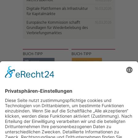
Rechts überholt
16.02.2026
Digitale Plattformen als Infrastruktur
16.03.2026
für Kapitalmärkte
Europäische Kommission schafft
16.03.2026
Grundlagen für Wiederbelebung des
Verbriefungsmarktes
BUCH-TIPP
BUCH-TIPP