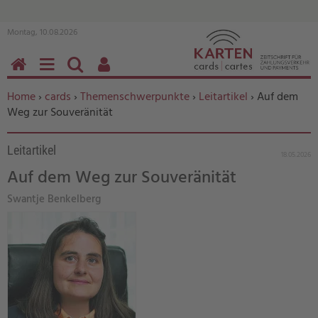
Montag, 10.08.2026
HOME
MENÜ
SUCHEN
BENUTZERFUNKTIONEN
Sie befinden sich hier:
Home
›
cards
›
Themenschwerpunkte
›
Leitartikel
› Auf dem
Weg zur Souveränität
Leitartikel
18.05.2026
Auf dem Weg zur Souveränität
Swantje Benkelberg