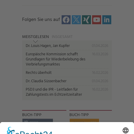
Folgen Sie uns auf
MEISTGELESEN
INSGESAMT
Dr. Louis Hagen, Jan Kupfer
01.04.2026
Europäische Kommission schafft
16.03.2026
Grundlagen für Wiederbelebung des
Verbriefungsmarktes
Rechts überholt
16.02.2026
Dr. Claudia Süssenbacher
01.04.2026
PSD3 und die IPR - Leitfaden für
16.02.2026
Zahlungstests im Echtzeitzeitalter
BUCH-TIPP
BUCH-TIPP