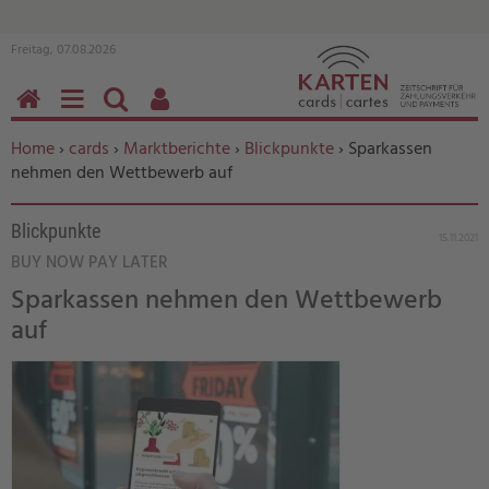
Freitag, 07.08.2026
HOME
MENÜ
SUCHEN
BENUTZERFUNKTIONEN
Sie befinden sich hier:
Home
›
cards
›
Marktberichte
›
Blickpunkte
› Sparkassen
nehmen den Wettbewerb auf
Blickpunkte
15.11.2021
BUY NOW PAY LATER
Sparkassen nehmen den Wettbewerb
auf