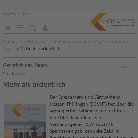
Samstag, 08.08.2026
HOME
MENÜ
SUCHEN
BENUTZERFUNKTIONEN
Sie befinden sich hier:
Home
›
Kreditwesen
›
Themenschwerpunkte
›
Gespräch des
Tages
› Mehr als ordentlich
Gespräch des Tages
16.03.2026
Sparkassen I
Mehr als ordentlich
Der Sparkassen- und Giroverband
Hessen-Thüringen (SGVHT) hat über die
aggregierten Zahlen seiner Institute
berichtet. Nachdem es im
Verbandsgebiet 2024 noch 48
Sparkassen gab, sank die Zahl im