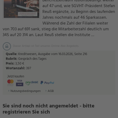
Berichtszeitraum fusionsbedingt weiter
auf 47 und, wie SGVHT-Präsident Stefan
Reuß ergänzte, zu Beginn des laufenden
Jahres nochmals auf 46 Sparkassen.
Während die Zahl der Filialen weiter
von 703 auf 691 sank, stieg die Mitarbeiterzahl deutlich um
345 auf 20 314 an. Laut Reuß stellen die Institute …
Dieser Artikel ist Teil unseres Online-Abo Angebots.
Quelle:
Kreditwesen, Ausgabe vom 16.03.2026, Seite 216
Rubrik:
Gespräch des Tages
Preis:
3,50 €
Wortanzahl:
397
Jetzt kaufen
Nutzungsbedingungen
AGB
Sie sind noch nicht angemeldet - bitte
registrieren Sie sich