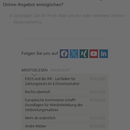
Online-Angebot ermöglichen?
U
pgraden Sie Ihr Print-Abo um ein oder mehrere Online-
Abonnements.
Folgen Sie uns auf
MEISTGELESEN
INSGESAMT
PSD3 und die IPR - Leitfaden für
16.02.2026
Zahlungstests im Echtzeitzeitalter
Rechts überholt
16.02.2026
Europäische Kommission schafft
16.03.2026
Grundlagen für Wiederbelebung des
Verbriefungsmarktes
Mehr als ordentlich
16.03.2026
André Weber
16.03.2026