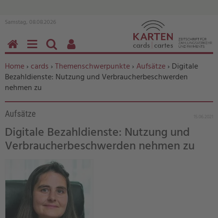
Samstag, 08.08.2026
HOME
MENÜ
SUCHEN
BENUTZERFUNKTIONEN
Sie befinden sich hier:
Home
›
cards
›
Themenschwerpunkte
›
Aufsätze
› Digitale
Bezahldienste: Nutzung und Verbraucherbeschwerden
nehmen zu
Aufsätze
15.06.2021
Digitale Bezahldienste: Nutzung und
Verbraucherbeschwerden nehmen zu