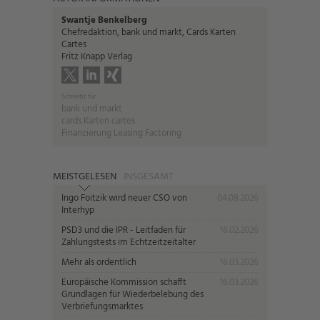
Swantje Benkelberg
Chefredaktion, bank und markt, Cards Karten
Cartes
Fritz Knapp Verlag
Schreibt für:
bank und markt
cards Karten cartes
Finanzierung Leasing Factoring
MEISTGELESEN
INSGESAMT
Ingo Foitzik wird neuer CSO von
04.08.2026
Interhyp
PSD3 und die IPR - Leitfaden für
16.02.2026
Zahlungstests im Echtzeitzeitalter
Mehr als ordentlich
16.03.2026
Europäische Kommission schafft
16.03.2026
Grundlagen für Wiederbelebung des
Verbriefungsmarktes