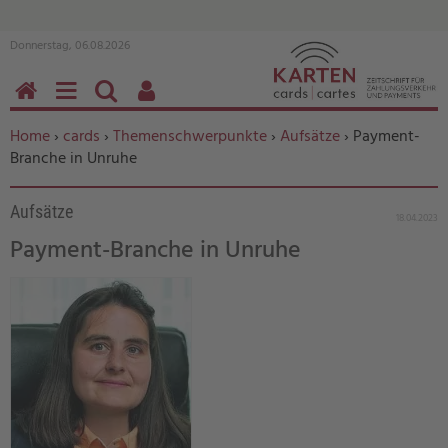
Donnerstag, 06.08.2026
HOME
MENÜ
SUCHEN
BENUTZERFUNKTIONEN
Sie befinden sich hier:
Home
›
cards
›
Themenschwerpunkte
›
Aufsätze
› Payment-
Branche in Unruhe
Aufsätze
18.04.2023
Payment-Branche in Unruhe