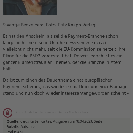
Swantje Benkelberg, Foto: Fritz Knapp Verlag
Es hat den Anschein, als sei die Payment-Branche schon
lange nicht mehr so in Unruhe gewesen wie derzeit -
vielleicht nicht mehr, seit die EU-Kommission seinerzeit ihre
Pläne für die PSD2 vorgestellt hat. Derzeit jedoch ist es ein
ganzer Blumenstrauß an Themen, der die Branche in Atem
hält.
Da ist zum einen das Dauerthema eines europäischen
Payment Schemes, das wieder einmal kurz vor einer Blamage
stand und nun doch wieder interessanter geworden scheint -
…
Dieser Artikel ist Teil unseres Online-Abo Angebots.
Quelle:
cards Karten cartes, Ausgabe vom 18.04.2023, Seite I
Rubrik:
Aufsätze
Preis:
4,50 €